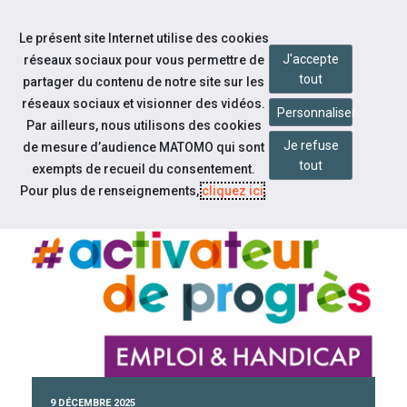
Accéder à notre page Linkedin
Aller à la navigation
Le présent site Internet utilise des cookies
Aller au contenu
J'accepte
réseaux sociaux pour vous permettre de
tout
partager du contenu de notre site sur les
réseaux sociaux et visionner des vidéos.
Personnaliser
Par ailleurs, nous utilisons des cookies
Je refuse
de mesure d’audience MATOMO qui sont
tout
CAP EMPLOI 65
exempts de recueil du consentement.
Pour plus de renseignements,
cliquez ici
.
À la une
9 DÉCEMBRE 2025