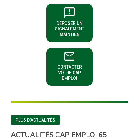
sms_failed
DÉPOSER UN
(NOUVELLE FENÊTRE)
SIGNALEMENT
MAINTIEN
email
CONTACTER
(NOUVELLE FENÊTRE)
VOTRE CAP
EMPLOI
PLUS D'ACTUALITÉS
ACTUALITÉS CAP EMPLOI 65