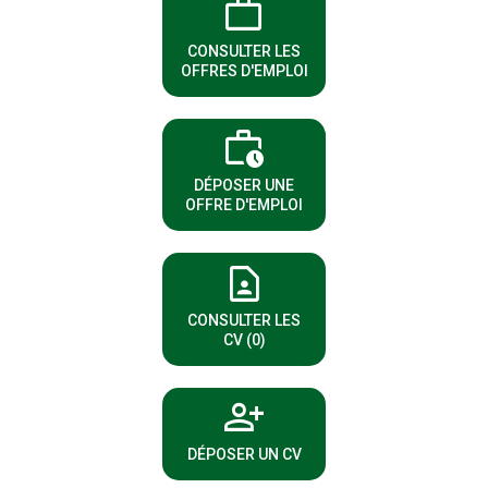
work
(NOUVELLE FENÊTRE)
CONSULTER LES
OFFRES D'EMPLOI
work_history
(NOUVELLE FENÊTRE)
DÉPOSER UNE
OFFRE D'EMPLOI
contact_page
(NOUVELLE FENÊTRE)
CONSULTER LES
CV (0)
person_add
(NOUVELLE FENÊTRE)
DÉPOSER UN CV